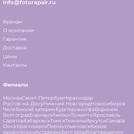
info@fotorepair.ru
Бренд
О компании
Гарантия
Доставка
Цены
Контакты
Филиалы
Москва
Санкт-Петербург
Краснодар
Ростов-на-Дону
Нижний Новгород
Новосибирск
Челябинск
Екатеринбург
Казань
Уфа
Воронеж
Волгоград
Барнаул
Ижевск
Тольятти
Ярославль
Саратов
Хабаровск
Томск
Тюмень
Иркутск
Самара
Омск
Красноярск
Пермь
Ульяновск
Киров
Архангельск
Астрахань
Белгород
Благовещенск