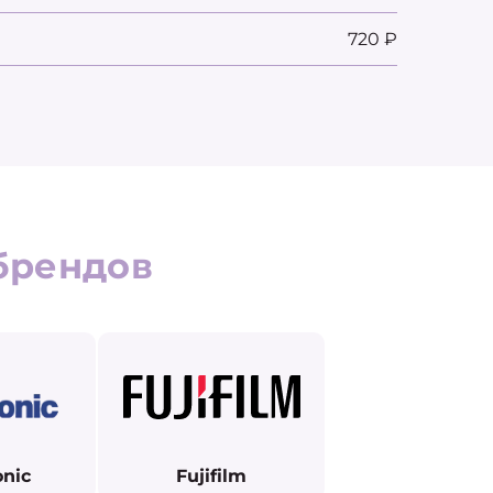
720 ₽
брендов
nic
Fujifilm