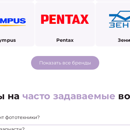
ympus
Pentax
Зени
Показать все бренды
ы на
часто задаваемые
во
нт фототехники?
запчасти?