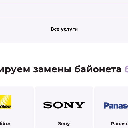
Все услуги
ируем замены байонета
Nikon
Sony
Panaso