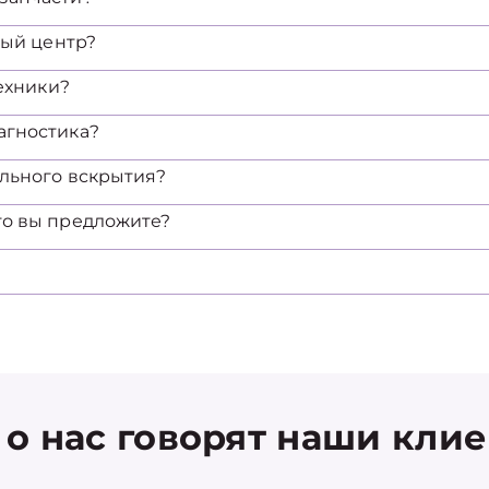
ный центр?
техники?
агностика?
ельного вскрытия?
то вы предложите?
 о нас говорят наши кли