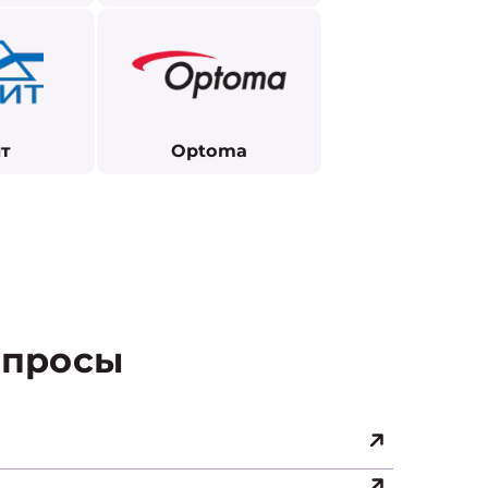
т
Optoma
просы