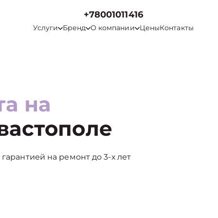
+78001011416
Услуги
Бренд
О компании
Цены
Контакты
та на
вастополе
гарантией на ремонт до 3-х лет