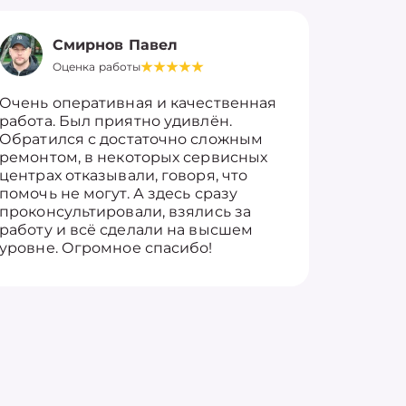
Смирнов Павел
Оценка работы
О
Очень оперативная и качественная
Работу 
работа. Был приятно удивлён.
вопросы
Обратился с достаточно сложным
такие п
ремонтом, в некоторых сервисных
только 
центрах отказывали, говоря, что
информ
помочь не могут. А здесь сразу
оставит
проконсультировали, взялись за
здорово
работу и всё сделали на высшем
уровне. Огромное спасибо!