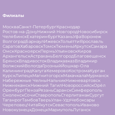
Филиалы
Москва
Санкт-Петербург
Краснодар
Ростов-на-Дону
Нижний Новгород
Новосибирск
Челябинск
Екатеринбург
Казань
Уфа
Воронеж
Волгоград
Барнаул
Ижевск
Тольятти
Ярославль
Саратов
Хабаровск
Томск
Тюмень
Иркутск
Самара
Омск
Красноярск
Пермь
Ульяновск
Киров
Архангельск
Астрахань
Белгород
Благовещенск
Брянск
Владивосток
Владикавказ
Владимир
Волжский
Вологда
Грозный
Йошкар-Ола
Калининград
Калуга
Кемерово
Кострома
Курган
Курск
Липецк
Магнитогорск
Махачкала
Мурманск
Набережные Челны
Нальчик
Нижневартовск
Нижнекамск
Нижний Тагил
Новороссийск
Орёл
Оренбург
Пенза
Рязань
Саранск
Симферополь
Смоленск
Сочи
Ставрополь
Стерлитамак
Сургут
Таганрог
Тамбов
Тверь
Улан-Удэ
Чебоксары
Череповец
Чита
Якутск
Севастополь
Иваново
Новокузнецк
Донецк
Мариуполь
Луганск