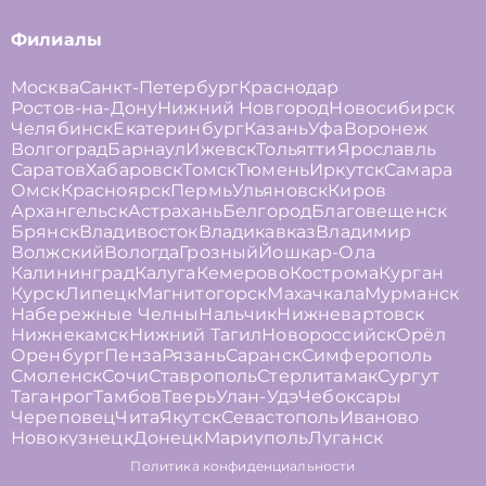
Филиалы
Москва
Санкт-Петербург
Краснодар
Ростов-на-Дону
Нижний Новгород
Новосибирск
Челябинск
Екатеринбург
Казань
Уфа
Воронеж
Волгоград
Барнаул
Ижевск
Тольятти
Ярославль
Саратов
Хабаровск
Томск
Тюмень
Иркутск
Самара
Омск
Красноярск
Пермь
Ульяновск
Киров
Архангельск
Астрахань
Белгород
Благовещенск
Брянск
Владивосток
Владикавказ
Владимир
Волжский
Вологда
Грозный
Йошкар-Ола
Калининград
Калуга
Кемерово
Кострома
Курган
Курск
Липецк
Магнитогорск
Махачкала
Мурманск
Набережные Челны
Нальчик
Нижневартовск
Нижнекамск
Нижний Тагил
Новороссийск
Орёл
Оренбург
Пенза
Рязань
Саранск
Симферополь
Смоленск
Сочи
Ставрополь
Стерлитамак
Сургут
Таганрог
Тамбов
Тверь
Улан-Удэ
Чебоксары
Череповец
Чита
Якутск
Севастополь
Иваново
Новокузнецк
Донецк
Мариуполь
Луганск
Политика конфиденциальности