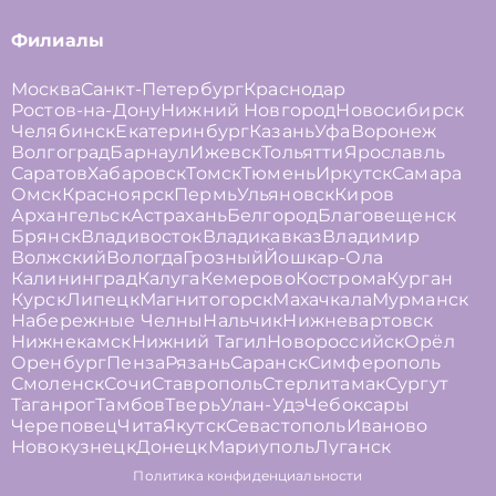
Филиалы
Москва
Санкт-Петербург
Краснодар
Ростов-на-Дону
Нижний Новгород
Новосибирск
Челябинск
Екатеринбург
Казань
Уфа
Воронеж
Волгоград
Барнаул
Ижевск
Тольятти
Ярославль
Саратов
Хабаровск
Томск
Тюмень
Иркутск
Самара
Омск
Красноярск
Пермь
Ульяновск
Киров
Архангельск
Астрахань
Белгород
Благовещенск
Брянск
Владивосток
Владикавказ
Владимир
Волжский
Вологда
Грозный
Йошкар-Ола
Калининград
Калуга
Кемерово
Кострома
Курган
Курск
Липецк
Магнитогорск
Махачкала
Мурманск
Набережные Челны
Нальчик
Нижневартовск
Нижнекамск
Нижний Тагил
Новороссийск
Орёл
Оренбург
Пенза
Рязань
Саранск
Симферополь
Смоленск
Сочи
Ставрополь
Стерлитамак
Сургут
Таганрог
Тамбов
Тверь
Улан-Удэ
Чебоксары
Череповец
Чита
Якутск
Севастополь
Иваново
Новокузнецк
Донецк
Мариуполь
Луганск
Политика конфиденциальности