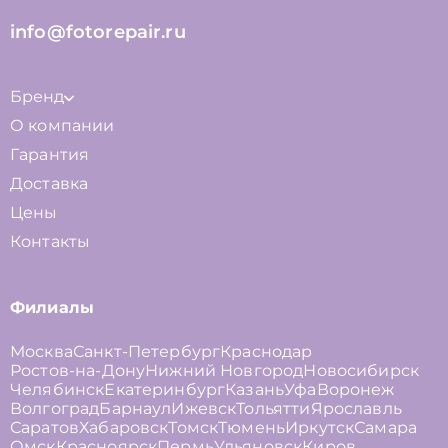
info@fotorepair.ru
Бренд
О компании
Гарантия
Доставка
Цены
Контакты
Филиалы
Москва
Санкт-Петербург
Краснодар
Ростов-на-Дону
Нижний Новгород
Новосибирск
Челябинск
Екатеринбург
Казань
Уфа
Воронеж
Волгоград
Барнаул
Ижевск
Тольятти
Ярославль
Саратов
Хабаровск
Томск
Тюмень
Иркутск
Самара
Омск
Красноярск
Пермь
Ульяновск
Киров