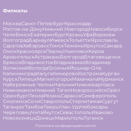
Филиалы
Москва
Санкт-Петербург
Краснодар
Ростов-на-Дону
Нижний Новгород
Новосибирск
Челябинск
Екатеринбург
Казань
Уфа
Воронеж
Волгоград
Барнаул
Ижевск
Тольятти
Ярославль
Саратов
Хабаровск
Томск
Тюмень
Иркутск
Самара
Омск
Красноярск
Пермь
Ульяновск
Киров
Архангельск
Астрахань
Белгород
Благовещенск
Брянск
Владивосток
Владикавказ
Владимир
Волжский
Вологда
Грозный
Йошкар-Ола
Калининград
Калуга
Кемерово
Кострома
Курган
Курск
Липецк
Магнитогорск
Махачкала
Мурманск
Набережные Челны
Нальчик
Нижневартовск
Нижнекамск
Нижний Тагил
Новороссийск
Орёл
Оренбург
Пенза
Рязань
Саранск
Симферополь
Смоленск
Сочи
Ставрополь
Стерлитамак
Сургут
Таганрог
Тамбов
Тверь
Улан-Удэ
Чебоксары
Череповец
Чита
Якутск
Севастополь
Иваново
Новокузнецк
Донецк
Мариуполь
Луганск
Политика конфиденциальности