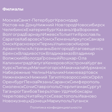
Филиалы
Москва
Санкт-Петербург
Краснодар
Ростов-на-Дону
Нижний Новгород
Новосибирск
Челябинск
Екатеринбург
Казань
Уфа
Воронеж
Волгоград
Барнаул
Ижевск
Тольятти
Ярославль
Саратов
Хабаровск
Томск
Тюмень
Иркутск
Самара
Омск
Красноярск
Пермь
Ульяновск
Киров
Архангельск
Астрахань
Белгород
Благовещенск
Брянск
Владивосток
Владикавказ
Владимир
Волжский
Вологда
Грозный
Йошкар-Ола
Калининград
Калуга
Кемерово
Кострома
Курган
Курск
Липецк
Магнитогорск
Махачкала
Мурманск
Набережные Челны
Нальчик
Нижневартовск
Нижнекамск
Нижний Тагил
Новороссийск
Орёл
Оренбург
Пенза
Рязань
Саранск
Симферополь
Смоленск
Сочи
Ставрополь
Стерлитамак
Сургут
Таганрог
Тамбов
Тверь
Улан-Удэ
Чебоксары
Череповец
Чита
Якутск
Севастополь
Иваново
Новокузнецк
Донецк
Мариуполь
Луганск
Политика конфиденциальности