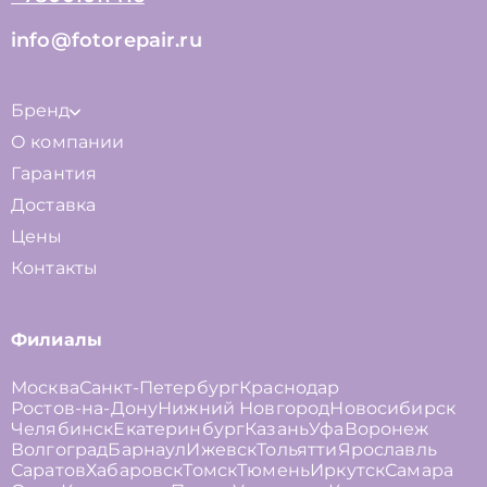
info@fotorepair.ru
Бренд
О компании
Гарантия
Доставка
Цены
Контакты
Филиалы
Москва
Санкт-Петербург
Краснодар
Ростов-на-Дону
Нижний Новгород
Новосибирск
Челябинск
Екатеринбург
Казань
Уфа
Воронеж
Волгоград
Барнаул
Ижевск
Тольятти
Ярославль
Саратов
Хабаровск
Томск
Тюмень
Иркутск
Самара