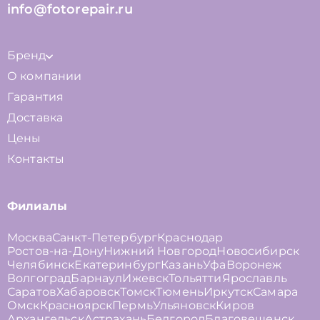
info@fotorepair.ru
Бренд
О компании
Гарантия
Доставка
Цены
Контакты
Филиалы
Москва
Санкт-Петербург
Краснодар
Ростов-на-Дону
Нижний Новгород
Новосибирск
Челябинск
Екатеринбург
Казань
Уфа
Воронеж
Волгоград
Барнаул
Ижевск
Тольятти
Ярославль
Саратов
Хабаровск
Томск
Тюмень
Иркутск
Самара
Омск
Красноярск
Пермь
Ульяновск
Киров
Архангельск
Астрахань
Белгород
Благовещенск