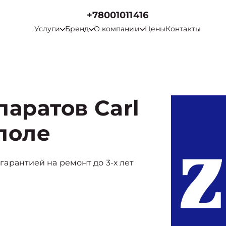
+78001011416
Услуги
Бренд
О компании
Цены
Контакты
аратов Carl
ополе
 гарантией на ремонт до 3-х лет