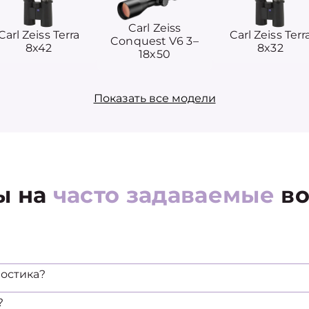
Carl Zeiss
Carl Zeiss Terra
Carl Zeiss Terr
Conquest V6 3–
8x42
8x32
18x50
Показать все модели
ы на
часто задаваемые
во
остика?
?