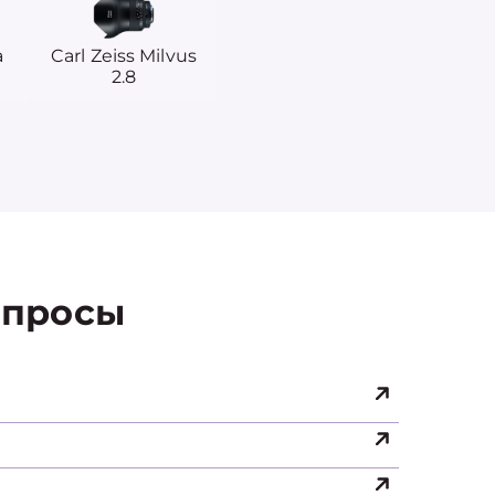
a
Carl Zeiss Milvus
2.8
просы